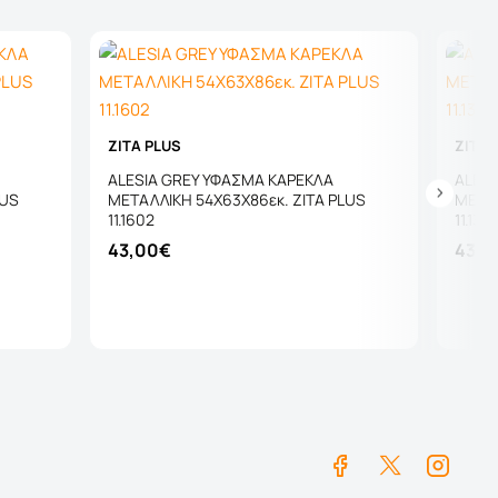
ZITA PLUS
ZITA 
ALESIA GREY ΥΦΑΣΜΑ ΚΑΡΕΚΛΑ
ALESI
LUS
ΜΕΤΑΛΛΙΚΗ 54X63X86εκ. ZITA PLUS
ΜΕΤΑΛ
11.1602
11.130
43,00€
43,0
Καλάθι