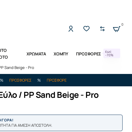
2221309533 (Δ-Π 10:00 - 17:00)
0
UTO
έως
ΧΡΩΜΑΤΑ
ΧΟΜΠΥ
ΠΡΟΣΦΟΡΕΣ
-70%
OTO
P Sand Beige - Pro
ΟΣΦΟΡΕΣ
%
ΠΡΟΣΦΟΡΕΣ
%
ΕΩΣ -70%
ΠΡΟΣΦΟΡΕΣ
%
Π
ύλο / PP Sand Beige - Pro
ΡΗΓΟΡΑ!
ΟΤΗΤΑ ΓΙΑ ΑΜΕΣΗ ΑΠΟΣΤΟΛΗ.