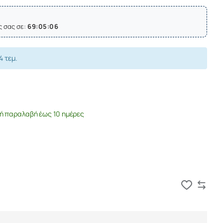
ς σας σε:
69:05:05
4 τεμ.
ή παραλαβή έως 10 ημέρες
Καλάθι