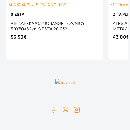
SIESTA
ZITA PL
AIR ΚΑΡΕΚΛΑ(Σ4)ORANGE ΠΟΛ/ΝΙΟΥ
ALESIA
50X60X82εκ. SIESTA 20.0321
ΜΕΤΑΛΛΙ
56,50€
43,00€
Καλάθι