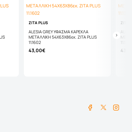
ZITA PLUS
ZITA 
ALESIA GREY ΥΦΑΣΜΑ ΚΑΡΕΚΛΑ
ALESI
LUS
ΜΕΤΑΛΛΙΚΗ 54X63X86εκ. ZITA PLUS
ΜΕΤΑΛ
11.1602
11.130
43,00€
43,0
Καλάθι