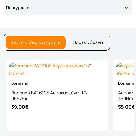
Περιγραφή
Από την ίδια Κατηγορία
Προτεινόμενα
Bormann
Bormann
Bormann BAT6105 Αεροκαστάνια 1/2"
Αερόκλει
055754
360Nm 
39,00€
55,00€
Καλάθι