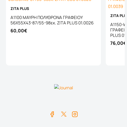
ZITA PLUS
ZITA PL
A1100 ΜΑΥΡΗ ΠΟΛΥΘΡΟΝΑ ΓΡΑΦΕΙΟΥ
56Χ55Χ43-87/55-98εκ. ZITA PLUS 01.0026
A1150-
ΓΡΑΦΕΙΟ
60,00€
PLUS 01
76,00€
Καλάθι