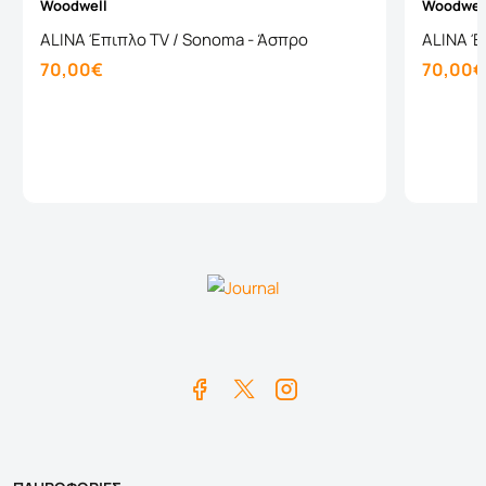
Woodwell
Woodwel
ALINA Έπιπλο TV / Sonoma - Άσπρο
ALINA Έ
70,00€
70,00€
Καλάθι