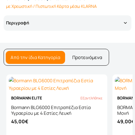
με Χρεωστική / Πιστωτική Κάρτα μέσω KLARNA
Περιγραφή
Από την ίδια Κατηγορία
Προτεινόμενα
BORMANN ELITE
BORMANN
Εξαντλήθηκε
Εξαντλήθηκε
Bormann BLG6000 Επιτραπέζια Εστία
BORMANN
Υγραερίου με 4 Εστίες Λευκή
Μονή
45,00€
49,00€