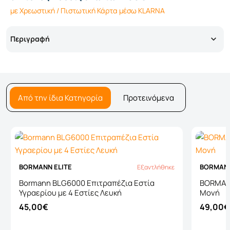
με Χρεωστική / Πιστωτική Κάρτα μέσω KLARNA
Περιγραφή
Από την ίδια Κατηγορία
Προτεινόμενα
BORMANN ELITE
BORMANN
Εξαντλήθηκε
Εξαντλήθηκε
Bormann BLG6000 Επιτραπέζια Εστία
BORMANN
Υγραερίου με 4 Εστίες Λευκή
Μονή
45,00€
49,00€